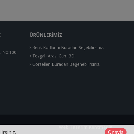
E
ÜRÜNLERIMIZ
Renk Kodlarını Buradan Seçebilirsiniz.
. No:100
Tezgah Arası Cam 3D
Görselleri Buradan Beğenebilirsiniz.
Web Tasarım
Kentmedia
irsiniz.
Onayla