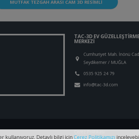
MUTFAK TEZGAH ARASI CAM 3D RESIMLI
TAC-3D EV GÜZELLEŞTIRM
MERKEZI
Cumhuriyet Mah. İnönü Cad
Seydikemer / MUĞLA
0535 925 24 79
info@tac-3d.com
Çerez Politikası
r kullanıyoruz. Detaylı bilgi için
Çerez Politikamızı
inceleyebil