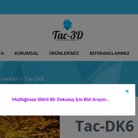
FA
KURUMSAL
ÜRÜNLERIMIZ
REFERANSLARIMIZ
rnekleri
>
Tac-DK6
✖
Mutfağınıza Sihirli Bir Dokunuş İçin Bizi Arayın...
Tac-DK6