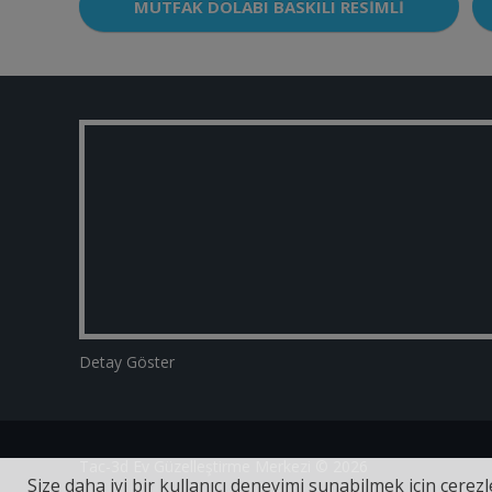
MUTFAK DOLABI BASKILI RESIMLI
Detay Göster
Tac-3d Ev Güzelleştirme Merkezi © 2026
Size daha iyi bir kullanıcı deneyimi sunabilmek için çerezle