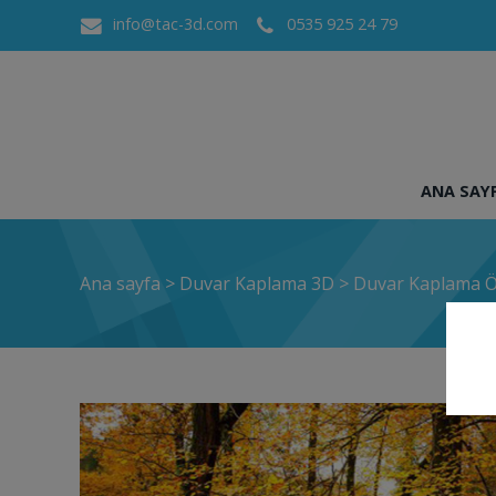
info@tac-3d.com
0535 925 24 79
ANA SAY
Ana sayfa
>
Duvar Kaplama 3D
>
Duvar Kaplama Ö