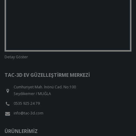
Detay Göster
TAC-3D EV GÜZELLEŞTIRME MERKEZI
Cumhuriyet Mah. İnönü Cad. No:100
Seydikemer / MUĞLA
0535 925 24 79
info@tac-3d.com
ÜRÜNLERIMIZ