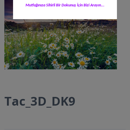
Mutfağınıza Sihirli Bir Dokunuş İçin Bizi Arayın...
Tac_3D_DK9