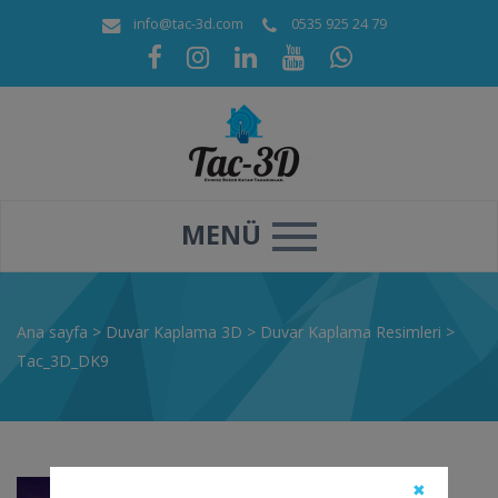
info@tac-3d.com
0535 925 24 79
MENÜ
Ana sayfa
>
Duvar Kaplama 3D
>
Duvar Kaplama Resimleri
>
Tac_3D_DK9
✖