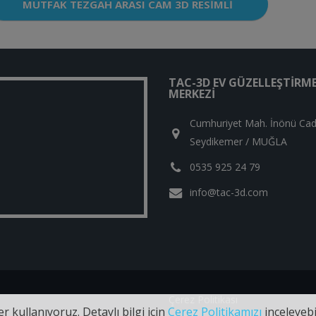
MUTFAK TEZGAH ARASI CAM 3D RESIMLI
TAC-3D EV GÜZELLEŞTIRM
MERKEZI
Cumhuriyet Mah. İnönü Cad
Seydikemer / MUĞLA
0535 925 24 79
info@tac-3d.com
Çerez Politikası
r kullanıyoruz. Detaylı bilgi için
Çerez Politikamızı
inceleyebil