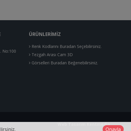
E
ÜRÜNLERIMIZ
Renk Kodlarını Buradan Seçebilirsiniz.
. No:100
Tezgah Arası Cam 3D
Görselleri Buradan Beğenebilirsiniz.
Web Tasarım
Kentmedia
irsiniz.
Onayla