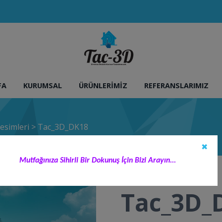
FA
KURUMSAL
ÜRÜNLERIMIZ
REFERANSLARIMIZ
esimleri
>
Tac_3D_DK18
✖
Mutfağınıza Sihirli Bir Dokunuş İçin Bizi Arayın...
Tac_3D_