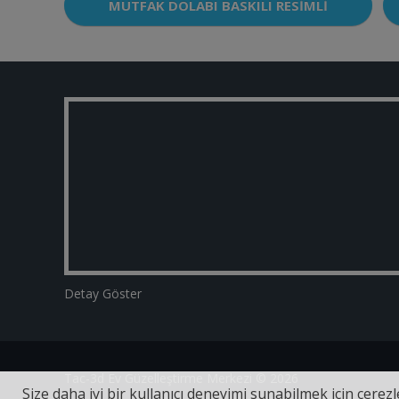
MUTFAK DOLABI BASKILI RESIMLI
Detay Göster
Tac-3d Ev Güzelleştirme Merkezi © 2026
Size daha iyi bir kullanıcı deneyimi sunabilmek için çerezle