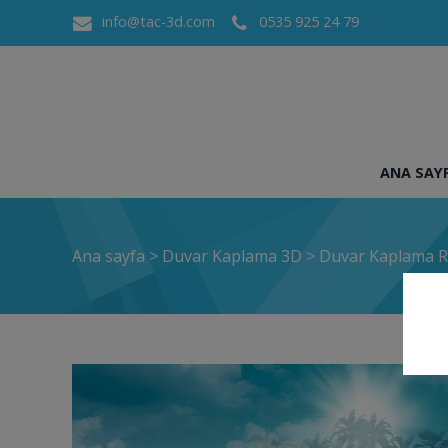
info@tac-3d.com
0535 925 24 79
ANA SAY
Ana sayfa
>
Duvar Kaplama 3D
>
Duvar Kaplama R