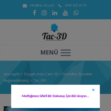
info@tac-3d.com
0535 925 24 79
MENÜ
Ana sayfa
>
Tezgah Arası Cam 3D
>
Görselleri Buradan
Beğenebilirsiniz.
>
Tac_R81
✖
Mutfağınıza Sihirli Bir Dokunuş İçin Bizi Arayın...