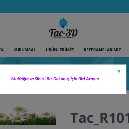
FA
KURUMSAL
ÜRÜNLERIMIZ
REFERANSLARIMIZ
✖
adan Beğenebilirsiniz.
>
Tac_R101
Mutfağınıza Sihirli Bir Dokunuş İçin Bizi Arayın...
Tac_R10