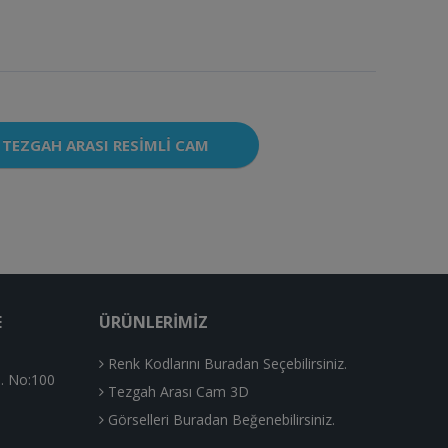
TEZGAH ARASI RESIMLI CAM
E
ÜRÜNLERIMIZ
Renk Kodlarını Buradan Seçebilirsiniz.
. No:100
Tezgah Arası Cam 3D
Görselleri Buradan Beğenebilirsiniz.