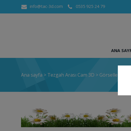
info@tac-3d.com
0535 925 24 79
ANA SAY
Ana sayfa
>
Tezgah Arası Cam 3D
>
Görselleri Bur