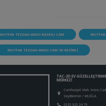
MUTFAK TEZGAH ARASI BASKILI CAM
MUTFAK 
MUTFAK TEZGAH ARASI CAM 3D RESIMLI
TAC-3D EV GÜZELLEŞTIRM
MERKEZI
Cumhuriyet Mah. İnönü Cad
Seydikemer / MUĞLA
0535 925 24 79