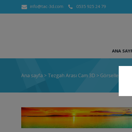
info@tac-3d.com
0535 925 24 79
ANA SAY
Ana sayfa
>
Tezgah Arası Cam 3D
>
Görselleri Bur