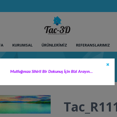
FA
KURUMSAL
ÜRÜNLERIMIZ
REFERANSLARIMIZ
✖
adan Beğenebilirsiniz.
>
Tac_R111
Mutfağınıza Sihirli Bir Dokunuş İçin Bizi Arayın...
Tac_R11