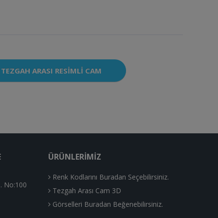
TEZGAH ARASI RESIMLI CAM
E
ÜRÜNLERIMIZ
Renk Kodlarını Buradan Seçebilirsiniz.
. No:100
Tezgah Arası Cam 3D
Görselleri Buradan Beğenebilirsiniz.