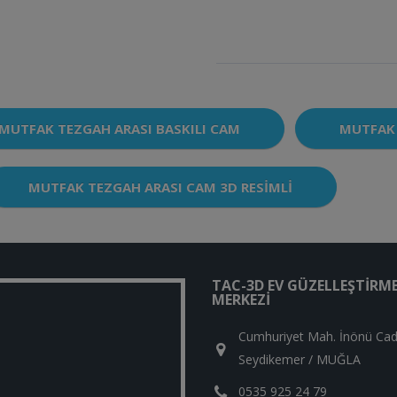
MUTFAK TEZGAH ARASI BASKILI CAM
MUTFAK 
MUTFAK TEZGAH ARASI CAM 3D RESIMLI
TAC-3D EV GÜZELLEŞTIRM
MERKEZI
Cumhuriyet Mah. İnönü Cad
Seydikemer / MUĞLA
0535 925 24 79