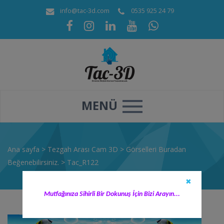
info@tac-3d.com
0535 925 24 79
MENÜ
Ana sayfa
>
Tezgah Arası Cam 3D
>
Görselleri Buradan
Beğenebilirsiniz.
>
Tac_R122
✖
Mutfağınıza Sihirli Bir Dokunuş İçin Bizi Arayın...