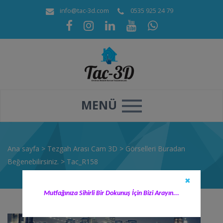
info@tac-3d.com
0535 925 24 79
MENÜ
Ana sayfa
>
Tezgah Arası Cam 3D
>
Görselleri Buradan
Beğenebilirsiniz.
>
Tac_R158
✖
Mutfağınıza Sihirli Bir Dokunuş İçin Bizi Arayın...