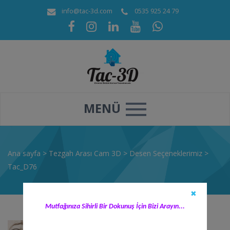
info@tac-3d.com
0535 925 24 79
MENÜ
Ana sayfa
>
Tezgah Arası Cam 3D
>
Desen Seçeneklerimiz
>
Tac_D76
✖
Mutfağınıza Sihirli Bir Dokunuş İçin Bizi Arayın...