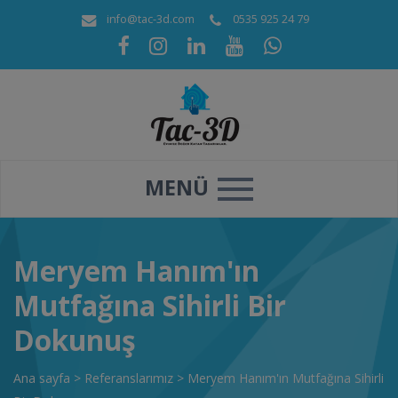
info@tac-3d.com
0535 925 24 79
MENÜ
Meryem Hanım'ın
Mutfağına Sihirli Bir
Dokunuş
Ana sayfa
>
Referanslarımız
>
Meryem Hanım'ın Mutfağına Sihirli